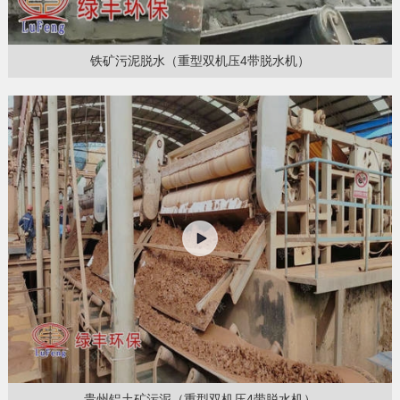
铁矿污泥脱水（重型双机压4带脱水机）
贵州铝土矿污泥（重型双机压4带脱水机）