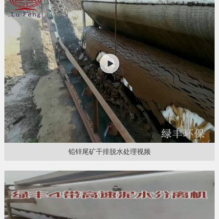
铅锌尾矿干排脱水处理视频