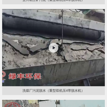
洗煤厂污泥脱水（重型双机压4带脱水机）