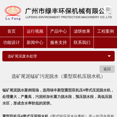
首页
运行视频
产品中心
滤饼效果
工程案例
功能设计
新闻中心
服务支持
联系我们
选矿尾泥废水处理
返回
选矿尾泥锰矿污泥脱水（重型双机压脱水机）
锰矿尾泥脱水案例现场，选用绿丰新型重型双机压4带式压泥脱水机
，
处理量大，产量高，污泥经加长重力脱水段，预压脱水段，高低压脱
水区，形成含水率软低的泥饼。
重型双机压4带式压泥脱水机（
带式辊压泥水分离机）是一款适合所有