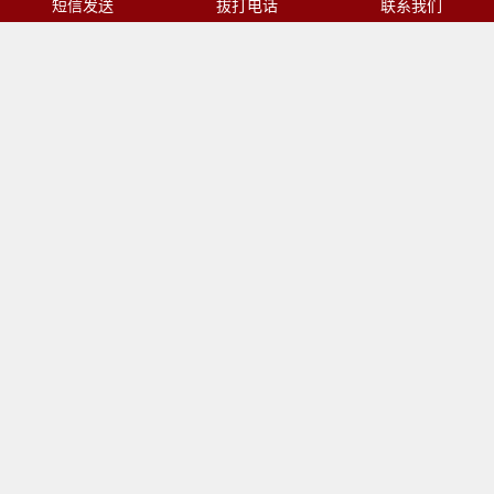
短信发送
拔打电话
联系我们
河道淤泥固化视频
中铁打桩污泥脱水（重型双机压4带脱水机)
建筑工地泥浆脱水干化处理
更多>>
植物糟渣脱水处理视频