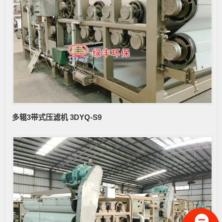
多辊3带式压滤机 3DYQ-S9