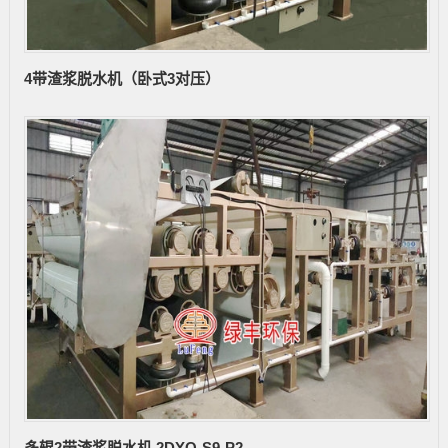
4带渣浆脱水机（卧式3对压）
多辊2带渣浆脱水机 2DYQ-S9-P2