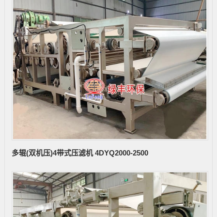
多辊(双机压)4带式压滤机 4DYQ2000-2500