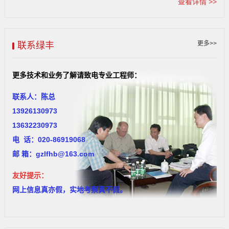
查看详情 >>
们不奢望颠覆传统技术，但我们有信心改良并超越传统技术，请相信
与众不同的广州绿丰一定有能力有信心为您奉献与众不同的产品运行
使用效果。
广州市绿丰环保机械有限公司自1997年成立以来，一直致力于工
更多>>
联系绿丰
业生产剩余泥浆（
糟渣）
的固液分离脱水设备的科研、设计、制造和
服务。公司坚持走技术创新之 路，不断以市场为导向，以先进的产品
为依托，逐步建立起一支团结高效的科研、生产制造及服务队伍，拥
更多技术和业务了解请致电专业工程师：
有一批高级科研及工程技术人员，包括机械设计、机械制 造、电气控
制、环保工艺等专业人才......
联系人：陈总
13926130973
13632230973
电 话：020-86919068
邮
箱：
gzlfhb@163.com
友好提示：
网上信息真亦假，实地考察真不假。