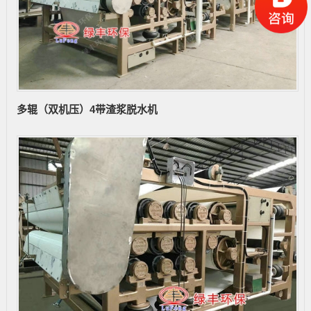
多辊（双机压）4带渣浆脱水机