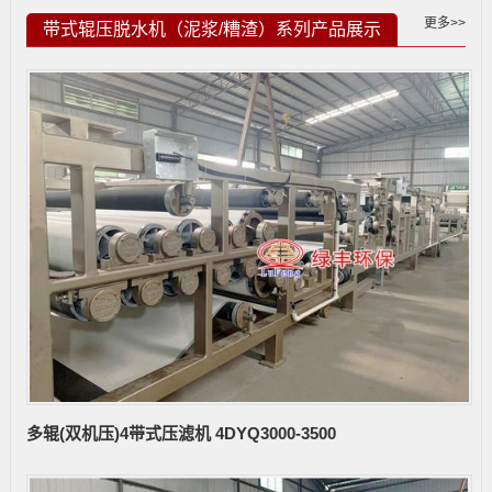
更多>>
带式辊压脱水机（泥浆/糟渣）系列产品展示
多辊(双机压)4带式压滤机 4DYQ3000-3500