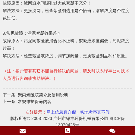
故障原因：滤网透水间隙孔过大或絮凝不充分！
解决方法：更换滤网，检查絮凝剂选用是否恰当，溶解浓度是否过度
或过低。
9.常见故障：污泥絮凝效果差？
故障原因：污泥同絮凝液混合比不正确，絮凝液浓度偏低，污泥浓度
过高！
解决方法：检查絮凝液浓度，调节加药量，更换絮凝剂品种和质量。
（注：客户若有其它不能自行解决的问题，请及时联系绿丰公司技术
人员进行咨询或协助解决。）
下一条:
聚丙烯酰胺简介及使用说明
上一条:
常规维护保养内容
友好提示：
网上信息真亦假，实地考察真不假
版权所有© 2008-2023 广州市绿丰环保机械有限公司
粤ICP备
13070428号