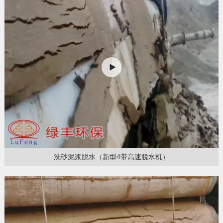
洗砂泥浆脱水（新型4带高速脱水机）